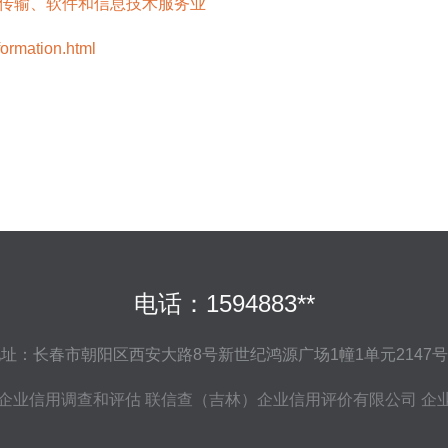
息传输、软件和信息技术服务业
mation.html
电话：1594883**
址：长春市朝阳区西安大路8号新世纪鸿源广场1幢1单元2147
企业信用调查和评估
联信查（吉林）企业信用评价有限公司
企