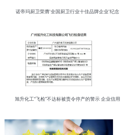
诺帝玛厨卫荣膺‘全国厨卫行业十佳品牌企业’纪念
其业内卓越表现及信用评估指标详析
旭升化工“飞检”不达标被责令停产的警示 企业信用
危机信号显现