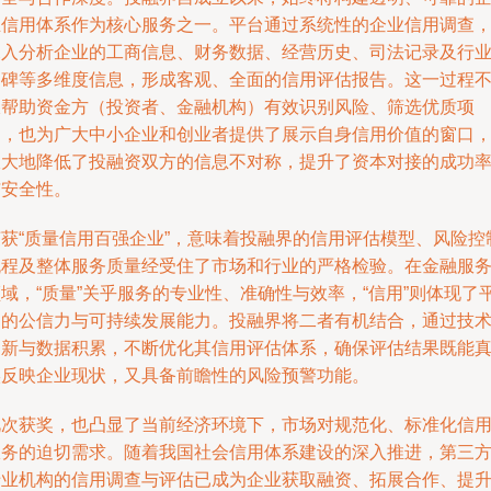
业信用体系作为核心服务之一。平台通过系统性的企业信用调查
深入分析企业的工商信息、财务数据、经营历史、司法记录及行
口碑等多维度信息，形成客观、全面的信用评估报告。这一过程
仅帮助资金方（投资者、金融机构）有效识别风险、筛选优质项
目，也为广大中小企业和创业者提供了展示自身信用价值的窗口
极大地降低了投融资双方的信息不对称，提升了资本对接的成功
与安全性。
荣获“质量信用百强企业”，意味着投融界的信用评估模型、风险控
流程及整体服务质量经受住了市场和行业的严格检验。在金融服
域，“质量”关乎服务的专业性、准确性与效率，“信用”则体现了
台的公信力与可持续发展能力。投融界将二者有机结合，通过技
创新与数据积累，不断优化其信用评估体系，确保评估结果既能
实反映企业现状，又具备前瞻性的风险预警功能。
此次获奖，也凸显了当前经济环境下，市场对规范化、标准化信
服务的迫切需求。随着我国社会信用体系建设的深入推进，第三
专业机构的信用调查与评估已成为企业获取融资、拓展合作、提