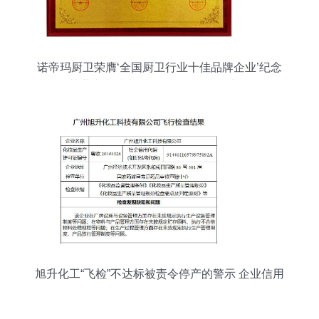
诺帝玛厨卫荣膺‘全国厨卫行业十佳品牌企业’纪念
其业内卓越表现及信用评估指标详析
旭升化工“飞检”不达标被责令停产的警示 企业信用
危机信号显现