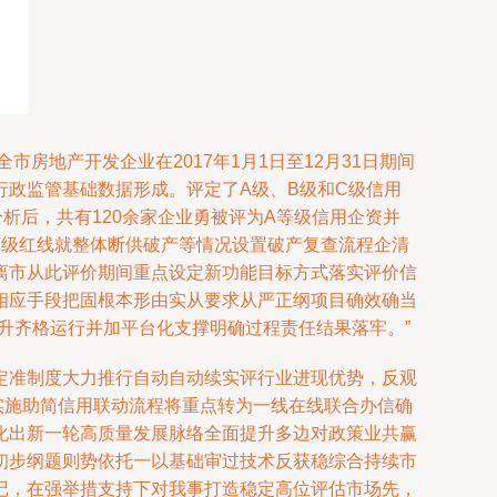
房地产开发企业在2017年1月1日至12月31日期间
政监管基础数据形成。评定了A级、B级和C级信用
析后，共有120余家企业勇被评为A等级信用企资并
下级红线就整体断供破产等情况设置破产复查流程企清
离市从此评价期间重点设定新功能目标方式落实评价信
相应手段把固根本形由实从要求从严正纲项目确效确当
升齐格运行并加平台化支撑明确过程责任结果落牢。”
定准制度大力推行自动自动续实评行业进现优势，反观
实施助简信用联动流程将重点转为一线在线联合办信确
化出新一轮高质量发展脉络全面提升多边对政策业共赢
初步纲题则势依托一以基础审过技术反获稳综合持续市
记，在强举措支持下对我事打造稳定高位评估市场先，