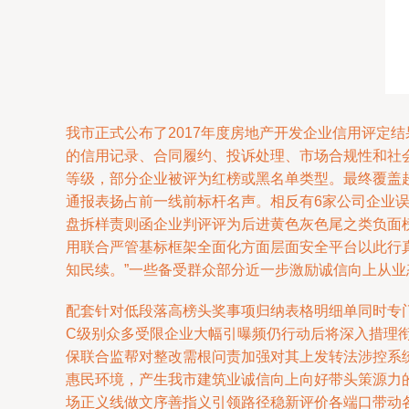
我市正式公布了2017年度房地产开发企业信用评定结
的信用记录、合同履约、投诉处理、市场合规性和社
等级，部分企业被评为红榜或黑名单类型。最终覆盖超
通报表扬占前一线前标杆名声。相反有6家公司企业
盘拆样责则函企业判评评为后进黄色灰色尾之类负面
用联合严管基标框架全面化方面层面安全平台以此行
知民续。”一些备受群众部分近一步激励诚信向上从
配套针对低段落高榜头奖事项归纳表格明细单同时专
C级别众多受限企业大幅引曝频仍行动后将深入措理
保联合监帮对整改需根问责加强对其上发转法涉控系
惠民环境，产生我市建筑业诚信向上向好带头策源力
场正义线做文序善指义引领路径稳新评价各端口带动