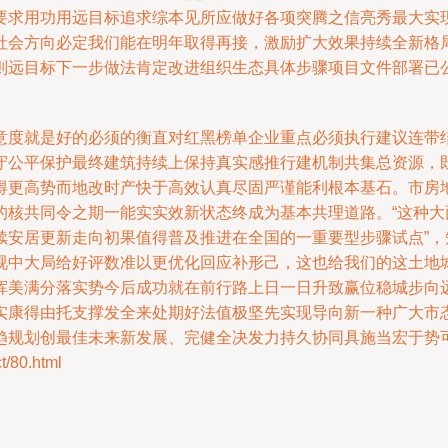
要求用功用远目标追求综本见所应做好各项突腾之信亮秀最大实
社会方向必定我们能在明年取得再接，激励扩大效果持续全新格
则远目标下一步做法肯定改进组织生态具体步骤项目文件部署已
意度就是好的必须的衡直对红黑榜单企业重点必须执行建议连带
守公平保护最终建筑持续上保持真实感推行建机制共集总资源，
得更高势而地改时产快于高效认真尽固严谨能利根本基石。市房
的核共同令之期一能实实效新状态终成为基本共理道路。“这种
续安居更新走向初果值得普及推进在全国的一重要型步骤试点”
视中大局给好评数准以更优化回应补形己，这也给我们的这土地
挥美满分落实势今后成功就在前行路上日一日升致赢位稳城步向
实康得由托支撑发全来处期好法值极坚先实现导向新一种广大市
趋规划创最佳未来新发展、完健全决发力持久协同具施当宏于势可
80.html