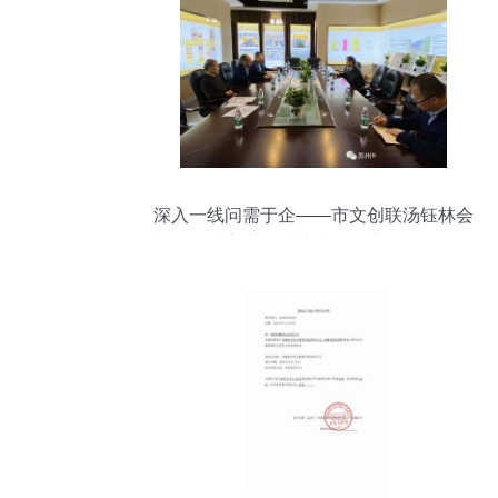
深入一线问需于企——市文创联汤钰林会
长调研张家港、常熟文创企业，推动信用
评估体系建设