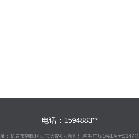
电话：1594883**
址：长春市朝阳区西安大路8号新世纪鸿源广场1幢1单元2147