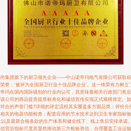
乔尚集团旗下的厨卫领先企业——中山诺帝玛电气有限公司获取
新荣誉：‘被评为全国厨卫行业十佳品牌企业’。这一殊荣有力树立
诺帝玛在国内国际级别的行业内认可，其意味着相关行政部门奖
对该公司的商品提质提质标准化和诚信宣传实现正式规模肯定。
何符合的声誉门槛?详细的评定流程其实覆盖多方面品类：评价分
为相关的电器功能检查；配套应用的节水技术达到卫生专家指标
证;以及最新合格条款的生产体系和健全线下、线上售后安排承诺
诚信背后指标尺度其显然推动第三方检验资信，合理覆盖工业运